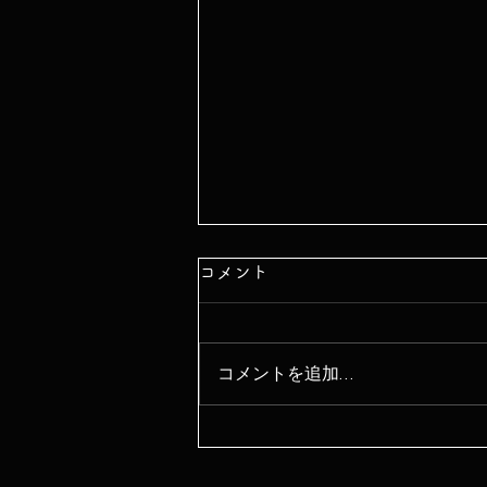
コメント
コメントを追加…
2024年1月2日 イオンモー
ル草津『書道パフォーマンス