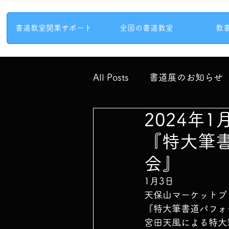
書道教室開業サポート
全国の書道教室
教
All Posts
書道展のお知らせ
2024年
『特大筆
会』
1月3日
天保山マーケットプ
『特大筆書道パフォ
宮田天風による特大